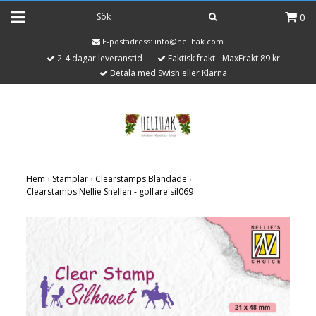
0
E-postadress:
info@helihak.com
2-4 dagar leveranstid
Faktisk frakt - MaxFrakt 89 kr
Betala med Swish eller Klarna
Hem
›
Stämplar
›
Clearstamps Blandade
›
Clearstamps Nellie Snellen - golfare sil069