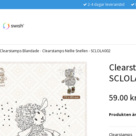
2-4 dagar leveranstid
Clearstamps Blandade
›
Clearstamps Nellie Snellen - SCLOLA002
Clearst
SCLOL
59.00 k
Produkten är t
Clearstamps