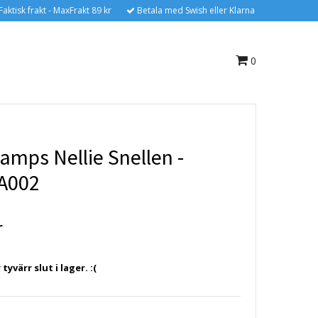
Faktisk frakt - MaxFrakt 89 kr
Betala med Swish eller Klarna
0
amps Nellie Snellen -
A002
r
yvärr slut i lager. :(