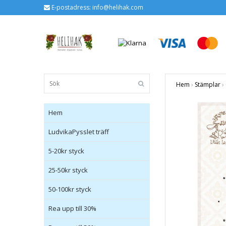
E-postadress:
info@helihak.com
Hem
›
Stämplar
›
Hem
LudvikaPysslet träff
5-20kr styck
25-50kr styck
50-100kr styck
Rea upp till 30%