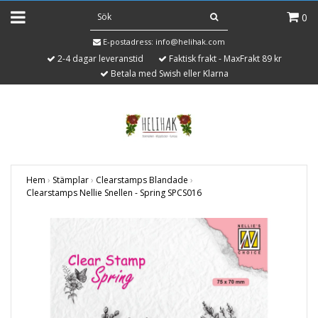
0
E-postadress:
info@helihak.com
2-4 dagar leveranstid
Faktisk frakt - MaxFrakt 89 kr
Betala med Swish eller Klarna
Hem
›
Stämplar
›
Clearstamps Blandade
›
Clearstamps Nellie Snellen - Spring SPCS016