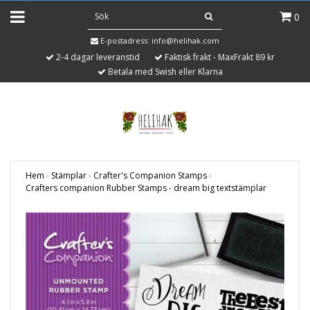
0
E-postadress:
info@helihak.com
2-4 dagar leveranstid
Faktisk frakt - MaxFrakt 89 kr
Betala med Swish eller Klarna
Hem
›
Stämplar
›
Crafter's Companion Stamps
›
Crafters companion Rubber Stamps - dream big textstämplar