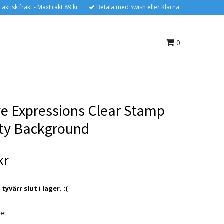
Faktisk frakt - MaxFrakt 89 kr
Betala med Swish eller Klarna
0
ve Expressions Clear Stamp
Arty Background
kr
yvärr slut i lager. :(
set