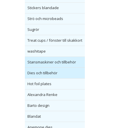
Stickers blandade
Strö och microbeads
Sugrör
Treat cups / fönster till skakkort
washitape
Stansmaskiner och tillbehör
Dies och tillbehör
Hot foil plates
Alexandra Renke
Barto design
Blandat
Anemone dies