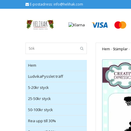
E-postadress:
info@helihak.com
Hem
›
Stämplar
›
Hem
LudvikaPysslet träff
5-20kr styck
25-50kr styck
50-100kr styck
Rea upp till 30%