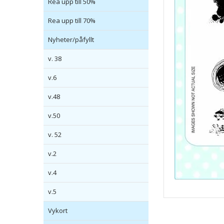
Rea upp till 50%
Rea upp till 70%
Nyheter/påfyllt
v. 38
v.6
v.48
v.50
v. 52
v.2
v.4
v.5
Vykort