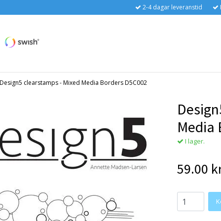
2-4 dagar leveranstid
Design5 clearstamps - Mixed Media Borders D5C002
Design
Media 
I lager.
59.00 k