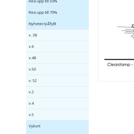
Rea upp till 50%
Rea upp till 70%
Nyheter/påfyllt
v. 38
v.6
v.48
v.50
v. 52
v.2
v.4
v.5
Vykort