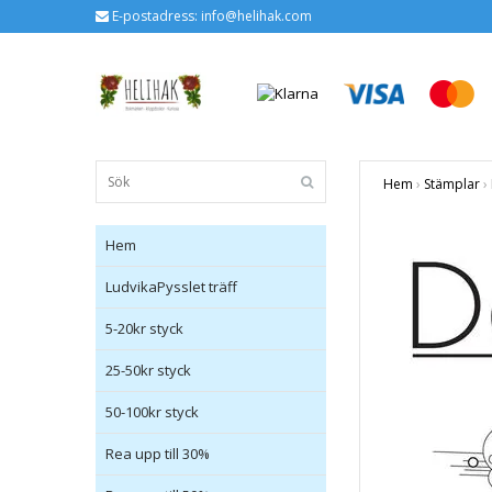
E-postadress:
info@helihak.com
Hem
›
Stämplar
›
Hem
LudvikaPysslet träff
5-20kr styck
25-50kr styck
50-100kr styck
Rea upp till 30%