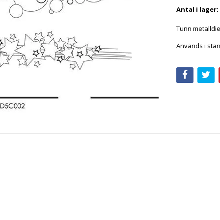
Antal i lager:
Tunn metalldi
Används i stan