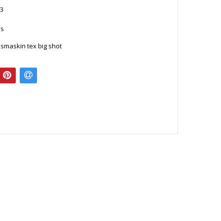
3
es
smaskin tex big shot