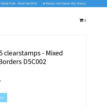
Faktisk frakt - MaxFrakt 89 kr
Betala med Swish eller Klarna
0
5 clearstamps - Mixed
Borders D5C002
r