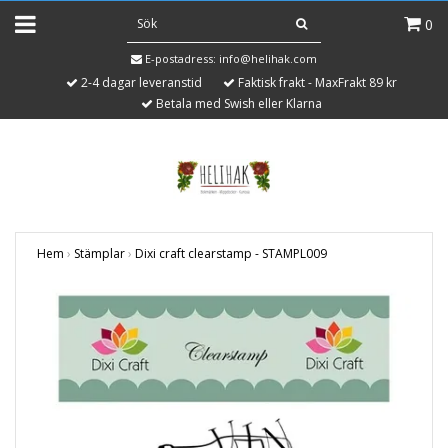
0
E-postadress:
info@helihak.com
2-4 dagar leveranstid
Faktisk frakt - MaxFrakt 89 kr
Betala med Swish eller Klarna
Hem
›
Stämplar
›
Dixi craft clearstamp - STAMPL009