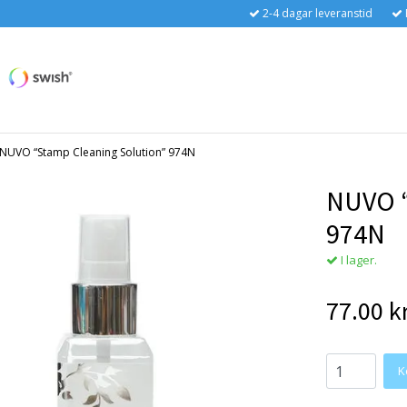
2-4 dagar leveranstid
NUVO “Stamp Cleaning Solution” 974N
NUVO “
974N
I lager.
77.00 k