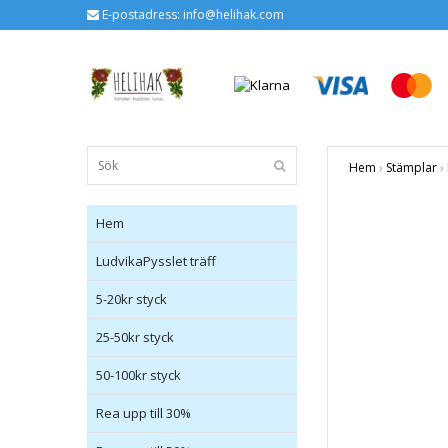
E-postadress:
info@helihak.com
Hem
›
Stämplar
›
Hem
LudvikaPysslet träff
5-20kr styck
25-50kr styck
50-100kr styck
Rea upp till 30%