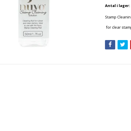
Antal i lager:
Stamp Cleanin
for clear sta