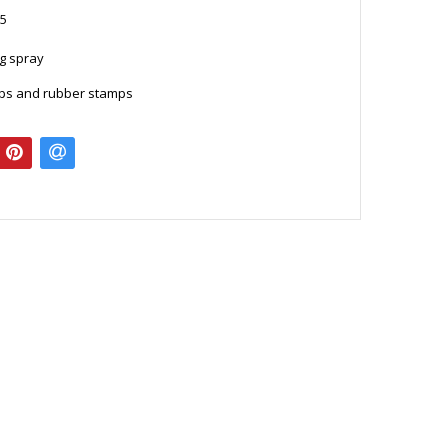
5
g spray
mps and rubber stamps