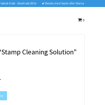
Faktisk frakt - MaxFrakt 89 kr
Betala med Swish eller Klarna
0
Stamp Cleaning Solution”
r