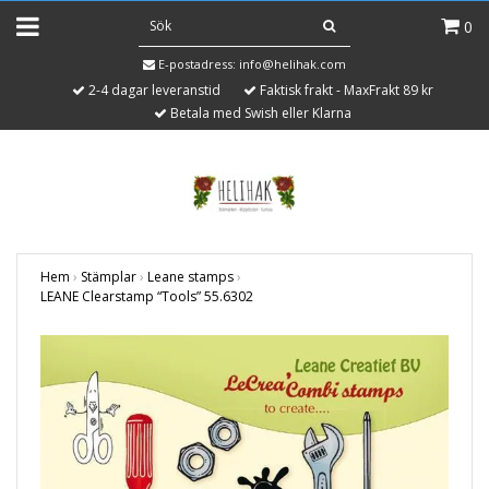
0
E-postadress:
info@helihak.com
2-4 dagar leveranstid
Faktisk frakt - MaxFrakt 89 kr
Betala med Swish eller Klarna
Hem
›
Stämplar
›
Leane stamps
›
LEANE Clearstamp “Tools” 55.6302