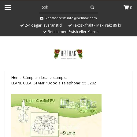
0
E-postadress:
info@helihak.com
2-4 dagar leveranstid
Faktisk frakt - MaxFrakt 89 kr
Betala med Swish eller Klarna
Hem
›
Stämplar
›
Leane stamps
›
LEANE CLEARSTAMP “Doodle Telephone” 55.3202