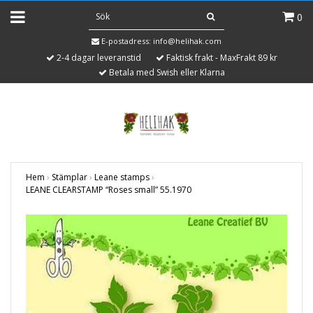
0
E-postadress:
info@helihak.com
2-4 dagar leveranstid
Faktisk frakt - MaxFrakt 89 kr
Betala med Swish eller Klarna
Hem
›
Stämplar
›
Leane stamps
›
LEANE CLEARSTAMP “Roses small” 55.1970