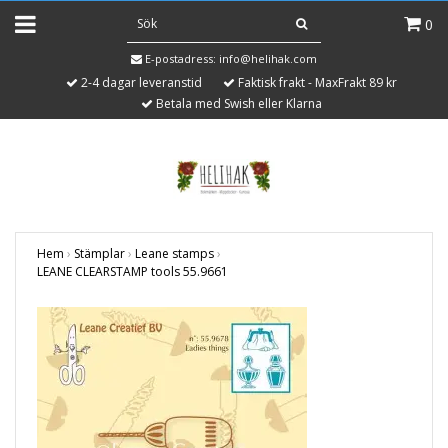
0
E-postadress:
info@helihak.com
2-4 dagar leveranstid
Faktisk frakt - MaxFrakt 89 kr
Betala med Swish eller Klarna
Hem
›
Stämplar
›
Leane stamps
›
LEANE CLEARSTAMP tools 55.9661