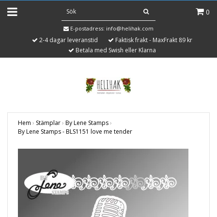
0
E-postadress:
info@helihak.com
2-4 dagar leveranstid
Faktisk frakt - MaxFrakt 89 kr
Betala med Swish eller Klarna
Hem
›
Stämplar
›
By Lene Stamps
›
By Lene Stamps - BLS1151 love me tender