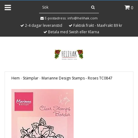
0
E-postadress:
info@helihak.com
2-4 dagar leveranstid
Faktisk frakt - MaxFrakt 89 kr
Betala med Swish eller Klarna
Hem
›
Stämplar
›
Marianne Design Stamps - Roses TC0847