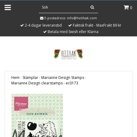
0
E-postadress:
info@helihak.com
2-4 dagar leveranstid
Faktisk frakt - MaxFrakt 89 kr
Betala med Swish eller Klarna
Hem
›
Stämplar
›
Marianne Design Stamps
›
Marianne Design clearstamps - ec0173