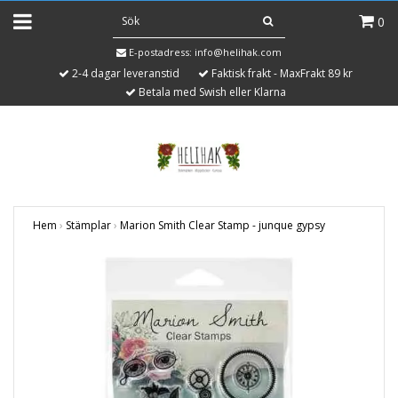
0
E-postadress:
info@helihak.com
2-4 dagar leveranstid
Faktisk frakt - MaxFrakt 89 kr
Betala med Swish eller Klarna
Hem
›
Stämplar
›
Marion Smith Clear Stamp - junque gypsy