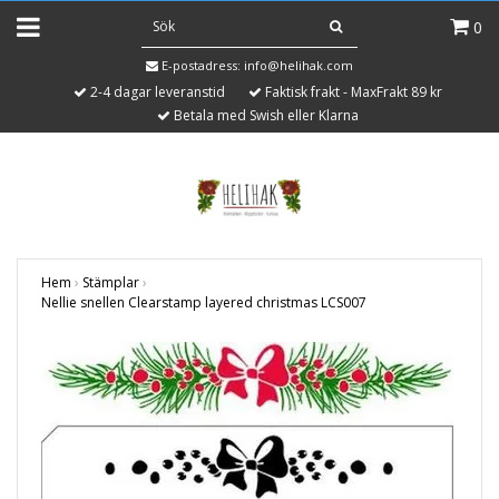
0
E-postadress:
info@helihak.com
2-4 dagar leveranstid
Faktisk frakt - MaxFrakt 89 kr
Betala med Swish eller Klarna
Hem
›
Stämplar
›
Nellie snellen Clearstamp layered christmas LCS007