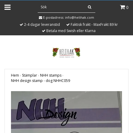
0
E-postadress:
info@helihak.com
2-4 dagar leveranstid
Faktisk frakt - MaxFrakt 89 kr
Betala med Swish eller Klarna
Hem
›
Stämplar
›
NHH stamps
›
NHH design stamp - dog NHHC059