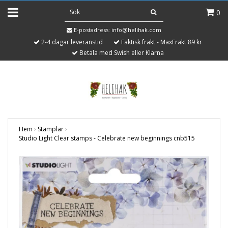
0
E-postadress:
info@helihak.com
2-4 dagar leveranstid
Faktisk frakt - MaxFrakt 89 kr
Betala med Swish eller Klarna
Hem
›
Stämplar
›
Studio Light Clear stamps - Celebrate new beginnings cnb515