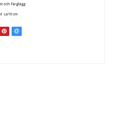
t och färglägg
el ca10 cm