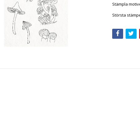
Stämpla motive
Största stämp