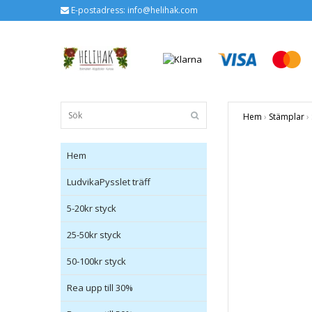
E-postadress:
info@helihak.com
Hem
›
Stämplar
›
Hem
LudvikaPysslet träff
5-20kr styck
25-50kr styck
50-100kr styck
Rea upp till 30%