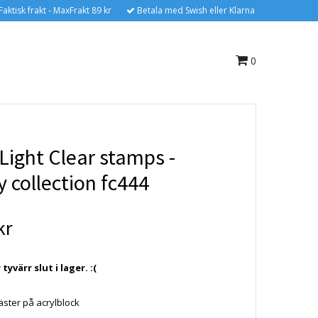
Faktisk frakt - MaxFrakt 89 kr
Betala med Swish eller Klarna
0
Light Clear stamps -
 collection fc444
kr
yvärr slut i lager. :(
äster på acrylblock