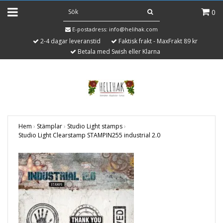
0
E-postadress:
info@helihak.com
2-4 dagar leveranstid
Faktisk frakt - MaxFrakt 89 kr
Betala med Swish eller Klarna
Hem
›
Stämplar
›
Studio Light stamps
›
Studio Light Clearstamp STAMPIN255 industrial 2.0