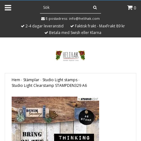
0
E-postadress:
info@helihak.com
2-4 dagar leveranstid
Faktisk frakt - MaxFrakt 89 kr
Betala med Swish eller Klarna
Hem
›
Stämplar
›
Studio Light stamps
›
Studio Light Clearstamp STAMPDEN329 A6