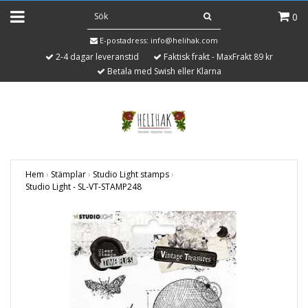
0
E-postadress:
info@helihak.com
2-4 dagar leveranstid
Faktisk frakt - MaxFrakt 89 kr
Betala med Swish eller Klarna
Hem
›
Stämplar
›
Studio Light stamps
›
Studio Light - SL-VT-STAMP248