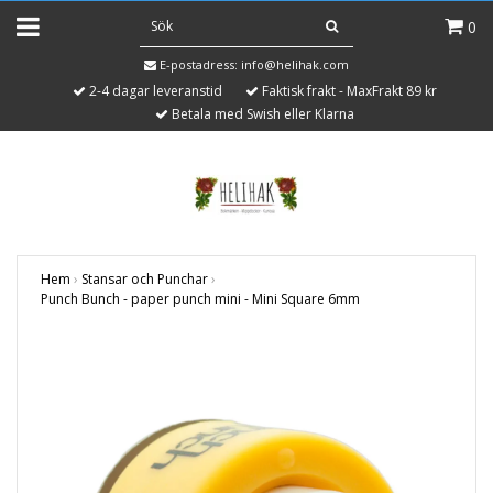
0
E-postadress:
info@helihak.com
2-4 dagar leveranstid
Faktisk frakt - MaxFrakt 89 kr
Betala med Swish eller Klarna
Hem
›
Stansar och Punchar
›
Punch Bunch - paper punch mini - Mini Square 6mm