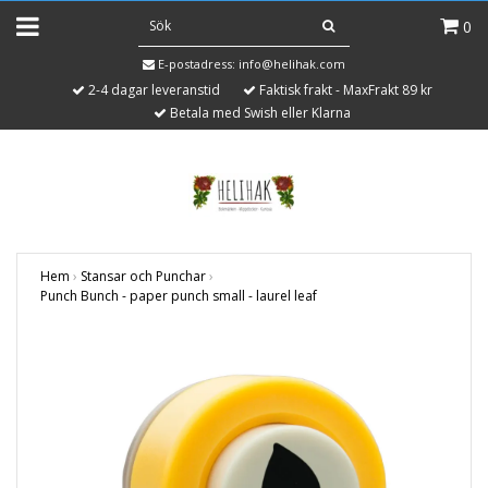
0
E-postadress:
info@helihak.com
2-4 dagar leveranstid
Faktisk frakt - MaxFrakt 89 kr
Betala med Swish eller Klarna
Hem
›
Stansar och Punchar
›
Punch Bunch - paper punch small - laurel leaf