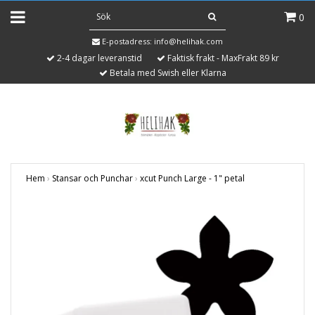
0
E-postadress:
info@helihak.com
2-4 dagar leveranstid
Faktisk frakt - MaxFrakt 89 kr
Betala med Swish eller Klarna
Hem
›
Stansar och Punchar
›
xcut Punch Large - 1" petal