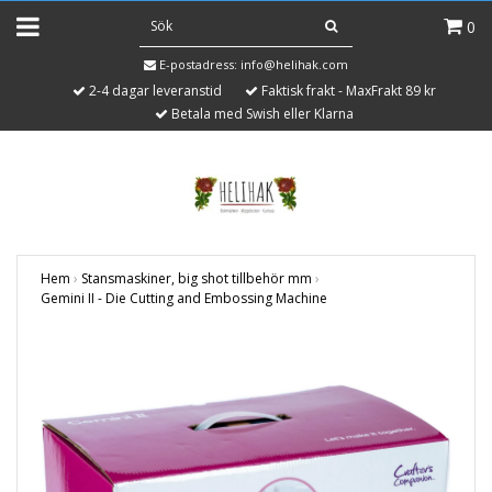
0
E-postadress:
info@helihak.com
2-4 dagar leveranstid
Faktisk frakt - MaxFrakt 89 kr
Betala med Swish eller Klarna
Hem
›
Stansmaskiner, big shot tillbehör mm
›
Gemini II - Die Cutting and Embossing Machine