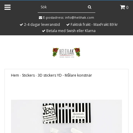
0
E-postadress:
info@helihak.com
2-4 dagar leveranstid
Faktisk frakt - MaxFrakt 89 kr
Betala med Swish eller Klarna
Hem
›
Stickers
›
3D stickers YD - Målare konstnär