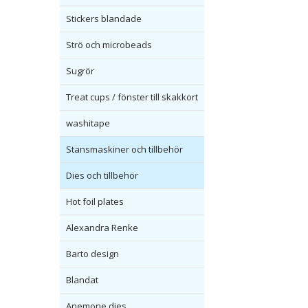
Stickers blandade
Strö och microbeads
Sugrör
Treat cups / fönster till skakkort
washitape
Stansmaskiner och tillbehör
Dies och tillbehör
Hot foil plates
Alexandra Renke
Barto design
Blandat
Anemone dies