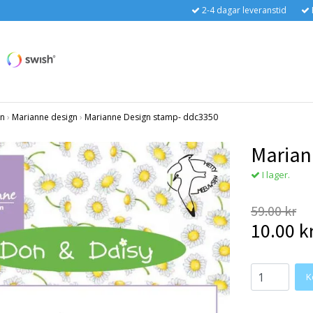
2-4 dagar leveranstid
en
›
Marianne design
›
Marianne Design stamp- ddc3350
Marian
I lager.
59.00 kr
10.00 k