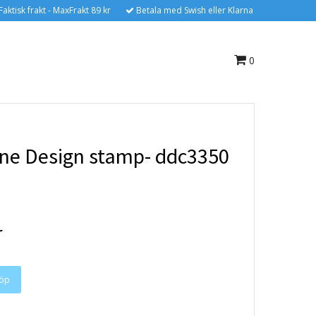
Faktisk frakt - MaxFrakt 89 kr
Betala med Swish eller Klarna
0
ne Design stamp- ddc3350
r