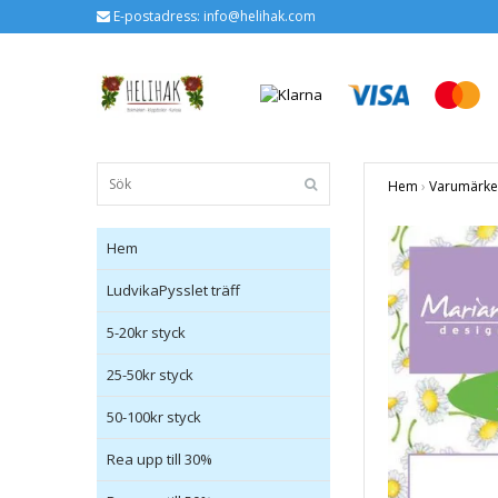
E-postadress:
info@helihak.com
Hem
›
Varumärk
Hem
LudvikaPysslet träff
5-20kr styck
25-50kr styck
50-100kr styck
Rea upp till 30%