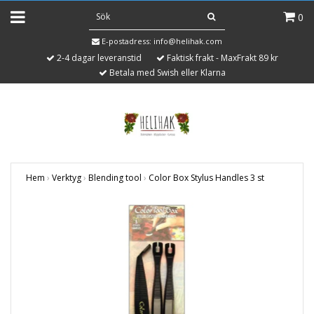
0
E-postadress:
info@helihak.com
2-4 dagar leveranstid
Faktisk frakt - MaxFrakt 89 kr
Betala med Swish eller Klarna
Hem
›
Verktyg
›
Blending tool
›
Color Box Stylus Handles 3 st