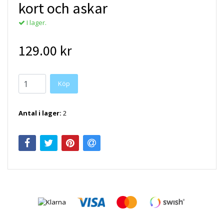
kort och askar
I lager.
129.00 kr
Antal i lager:
2