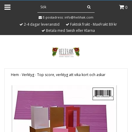
0
E-postadress:
info@helihak.com
2-4 dagar leveranstid
Faktisk frakt - MaxFrakt 89 kr
Betala med Swish eller Klarna
Hem
›
Verktyg
›
Top score, verktyg att vika kort och askar